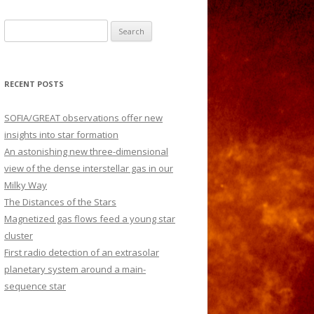
S
e
a
r
RECENT POSTS
c
h
SOFIA/GREAT observations offer new
f
insights into star formation
o
An astonishing new three-dimensional
r
view of the dense interstellar gas in our
:
Milky Way
The Distances of the Stars
Magnetized gas flows feed a young star
cluster
First radio detection of an extrasolar
planetary system around a main-
sequence star