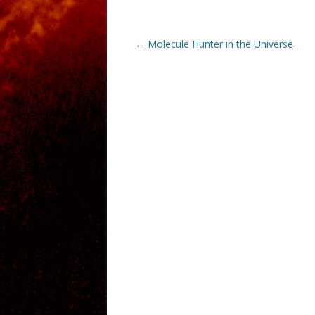
Post
←
Molecule Hunter in the Universe
navigation