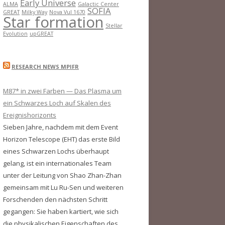
s
Early Universe
ALMA
Galactic Center
SOFIA
GREAT
Milky Way
Nova Vul 1670
Star formation
Stellar
Evolution
upGREAT
RESEARCH NEWS MPIFR
M87* in zwei Farben — Das Plasma um
ein Schwarzes Loch auf Skalen des
Ereignishorizonts
Sieben Jahre, nachdem mit dem Event
Horizon Telescope (EHT) das erste Bild
eines Schwarzen Lochs überhaupt
gelang, ist ein internationales Team
unter der Leitung von Shao Zhan-Zhan
gemeinsam mit Lu Ru-Sen und weiteren
Forschenden den nächsten Schritt
gegangen: Sie haben kartiert, wie sich
die physikalischen Eigenschaften des