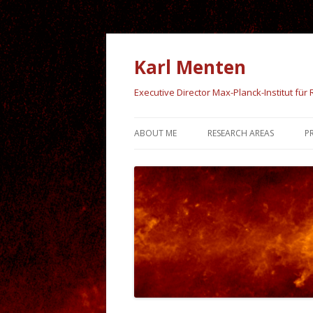
Karl Menten
Executive Director Max-Planck-Institut fü
ABOUT ME
RESEARCH AREAS
P
STARFORMATION
GALACTIC CENTER
GALACTIC STRUCTURE
LATE STAGES OF STELLAR
EVOLUTION
NEARBY GALAXIES