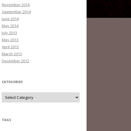
November 2014
September 2014
June 2014
May 2014
July 2013
May 2013
April 2013
March 2013
December 2012
CATEGORIES
C
a
t
e
g
o
r
TAGS
i
e