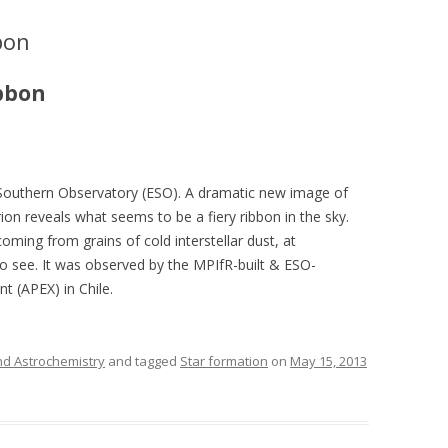
bon
ibbon
Southern Observatory (ESO). A dramatic new image of
ion reveals what seems to be a fiery ribbon in the sky.
oming from grains of cold interstellar dust, at
 see. It was observed by the MPIfR-built & ESO-
 (APEX) in Chile.
nd Astrochemistry
and tagged
Star formation
on
May 15, 2013