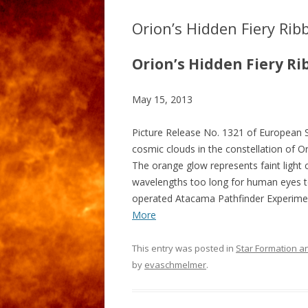
EARLY UNIVERSE
Orion’s Hidden Fiery Rib
Orion’s Hidden Fiery R
May 15, 2013
Picture Release No. 1321 of European 
cosmic clouds in the constellation of Or
The orange glow represents faint light c
wavelengths too long for human eyes to
operated Atacama Pathfinder Experiment
More
This entry was posted in
Star Formation a
by
evaschmelmer
.