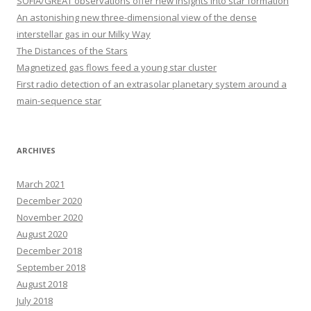
SOFIA/GREAT observations offer new insights into star formation
f
An astonishing new three-dimensional view of the dense
o
interstellar gas in our Milky Way
r
The Distances of the Stars
:
Magnetized gas flows feed a young star cluster
First radio detection of an extrasolar planetary system around a
main-sequence star
ARCHIVES
March 2021
December 2020
November 2020
August 2020
December 2018
September 2018
August 2018
July 2018