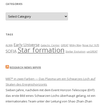
CATEGORIES
C
a
t
e
g
o
r
TAGS
i
e
s
Early Universe
ALMA
Galactic Center
GREAT
Milky Way
Nova Vul 1670
Star formation
SOFIA
Stellar Evolution
upGREAT
RESEARCH NEWS MPIFR
M87* in zwei Farben — Das Plasma um ein Schwarzes Loch auf
Skalen des Ereignishorizonts
Sieben Jahre, nachdem mit dem Event Horizon Telescope (EHT)
das erste Bild eines Schwarzen Lochs überhaupt gelang, ist ein
internationales Team unter der Leitung von Shao Zhan-Zhan