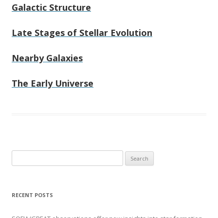
Galactic Structure
Late Stages of Stellar Evolution
Nearby Galaxies
The Early Universe
S
e
a
r
RECENT POSTS
c
h